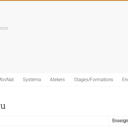
ence
MovNat
Systéma
Ateliers
Stages/Formations
En
au
Enseign