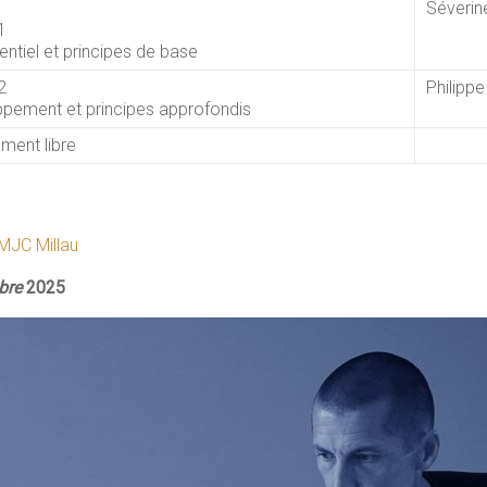
Séverin
1
entiel et principes de base
2
Philippe
pement et principes approfondis
ement libre
MJC Millau
bre
2025