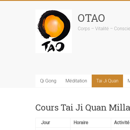
Skip
to
OTAO
content
Corps – Vitalité – Consci
Qi Gong
Méditation
Tai Ji Quan
Cours Tai Ji Quan Mill
Jour
Horaire
Activité